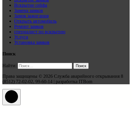
Вскрытие сейфа
Замена замков
Замок зажигания
Открыть автомобиль
Ремонт замков
специалист по вскрытию
Услуги
Установка замков
Поиск
Найти:
Права защищены © 2026 Служба аварийного открывания 8
(8512) 72-02-02, 99-60-14 | разработка ITBom