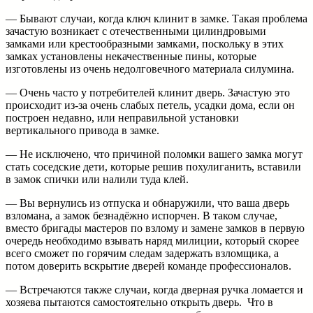
— Бывают случаи, когда ключ клинит в замке. Такая проблема
зачастую возникает с отечественными цилиндровыми
замками или крестообразными замками, поскольку в этих
замках установлены некачественные пины, которые
изготовлены из очень недолговечного материала силумина.
— Очень часто у потребителей клинит дверь. Зачастую это
происходит из-за очень слабых петель, усадки дома, если он
построен недавно, или неправильной установки
вертикального привода в замке.
— Не исключено, что причиной поломки вашего замка могут
стать соседские дети, которые решив похулиганить, вставили
в замок спички или налили туда клей.
— Вы вернулись из отпуска и обнаружили, что ваша дверь
взломана, а замок безнадёжно испорчен. В таком случае,
вместо бригады мастеров по взлому и замене замков в первую
очередь необходимо взывать наряд милиции, который скорее
всего сможет по горячим следам задержать взломщика, а
потом доверить вскрытие дверей команде профессионалов.
— Встречаются также случаи, когда дверная ручка ломается и
хозяева пытаются самостоятельно открыть дверь. Что в