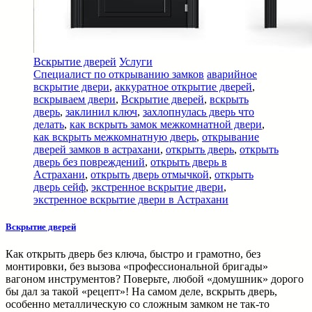
Вскрытие дверей
Услуги
Специалист по открыванию замков
аварийное
вскрытие двери
,
аккуратное открытие дверей
,
вскрываем двери
,
Вскрытие дверей
,
вскрыть
дверь
,
заклинил ключ
,
захлопнулась дверь что
делать
,
как вскрыть замок межкомнатной двери
,
как вскрыть межкомнатную дверь
,
открывание
дверей замков в астрахани
,
открыть дверь
,
открыть
дверь без повреждений
,
открыть дверь в
Астрахани
,
открыть дверь отмычкой
,
открыть
дверь сейф
,
экстренное вскрытие двери
,
экстренное вскрытие двери в Астрахани
Вскрытие дверей
Как открыть дверь без ключа, быстро и грамотно, без
монтировки, без вызова «профессиональной бригады»
вагоном инструментов? Поверьте, любой «домушник» дорого
бы дал за такой «рецепт»! На самом деле, вскрыть дверь,
особенно металлическую со сложным замком не так-то