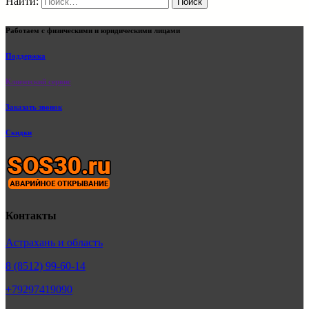
Найти:
Работаем с физическими и юридическими лицами
Поддержка
Клиентский сервис
Заказать звонок
Скидки
Контакты
Астрахань и область
8 (8512) 99-60-14
+79297419090