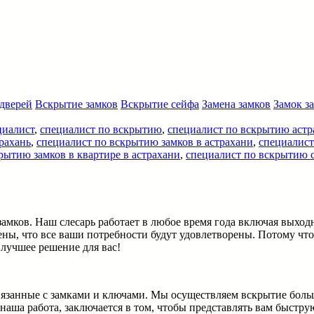
дверей
Вскрытие замков
Вскрытие сейфа
Замена замков
Замок з
циалист
,
специалист по вскрытию
,
специалист по вскрытию астр
рахань
,
специалист по вскрытию замков в астрахани
,
специалист
рытию замков в квартире в астрахани
,
специалист по вскрытию 
амков. Наш слесарь работает в любое время года включая выход
ы, что все ваши потребности будут удовлетворены. Потому что
лучшее решение для вас!
вязанные с замками и ключами. Мы осуществляем вскрытие боль
наша работа, заключается в том, чтобы представлять вам быстр