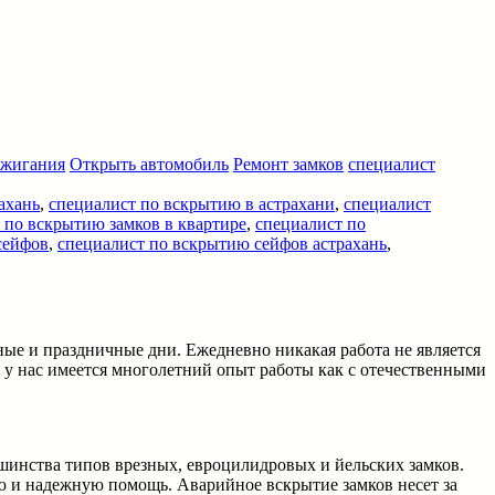
ажигания
Открыть автомобиль
Ремонт замков
специалист
ахань
,
специалист по вскрытию в астрахани
,
специалист
 по вскрытию замков в квартире
,
специалист по
сейфов
,
специалист по вскрытию сейфов астрахань
,
ные и праздничные дни. Ежедневно никакая работа не является
 у нас имеется многолетний опыт работы как с отечественными
шинства типов врезных, евроцилидровых и йельских замков.
ую и надежную помощь. Аварийное вскрытие замков несет за