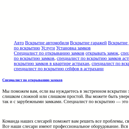
Авто
Вскрытие автомобиля
Вскрытие гаражей
Вскрытие 
по вскрытию
Услуги
Установка замков
Специалист по открыванию замков
открывать замок
,
спе
по вскрытию замков
,
специалист по вскрытию замков аст
вскрытию замков в квартире астрахан
,
специалист по вск
специалист по вскрытию сейфов в астрахани
Специалист по открыванию замков
Мы поможем вам, если вы нуждаетесь в экстренном вскрытии з
слишком сложной или слишком простой. Вы можете быть уверен
так и с зарубежными замками. Специалист по вскрытию — это 
Команда наших слесарей поможет вам решить все проблемы, с
Все наши слесари имеют профессиональное оборудование. Вся 